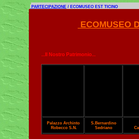
PARTECIPAZIONE
/ ECOMUSEO EST TICINO
ECOMUSEO DE
...Il Nostro Patrimonio...
Palazzo Archinto
S.Bernardino
Robecco S.N.
Sedriano
Ca