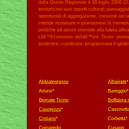
dalla Giunta Regionale il 30 luglio 2008 (D.
territorio nei suoi aspetti culturali, paesaggi
opportunità di aggregazione, coesione soc
intende ricostruire e promuovere la memoria s
politiche ed azioni orientate alla tutela atti
Lâ€™Ecomuseo dellâ€™est Ticino promuover
sostenere, coordinare, programmare e gestire l
Abbiategrasso
Albairate
*
Arluno*
Bareggio*
Bernate Ticino
Boffalora 
Casorezzo
*
Cassinett
Cisliano
*
Corbetta*
Cornaredo
Cusago