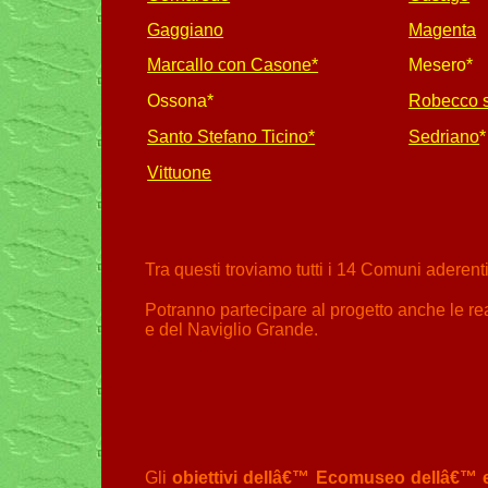
Gaggiano
Magenta
Marcallo con Casone*
Mesero*
Ossona*
Robecco s
Santo Stefano Ticino*
Sedriano
*
Vittuone
Tra questi troviamo tutti i 14 Comuni aderent
Potranno partecipare al progetto anche le real
e del Naviglio Grande.
Gli
obiettivi dellâ€™ Ecomuseo dellâ€™ e