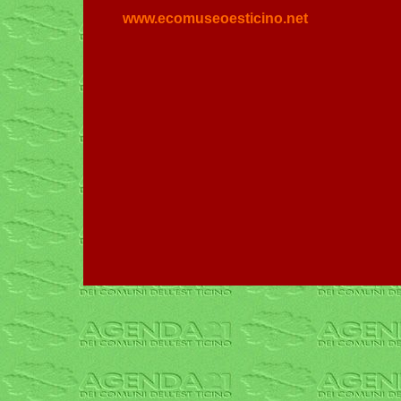
www.ecomuseoesticino.net