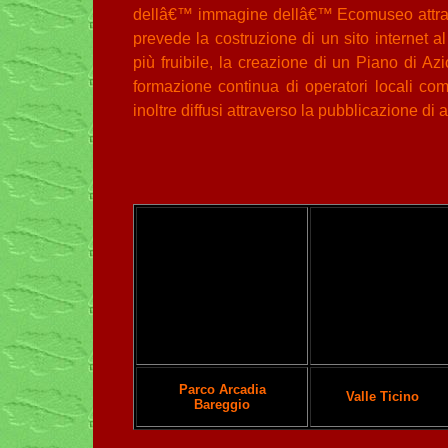
dellâ€™ immagine dellâ€™ Ecomuseo attravers
prevede la costruzione di un sito internet al
più fruibile, la creazione di un Piano di Az
formazione continua di operatori locali comp
inoltre diffusi attraverso la pubblicazione di 
Parco Arcadia
Valle Ticino
Bareggio