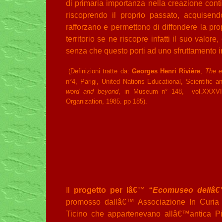
di primaria importanza nella creazione cont
riscoprendo il proprio passato, acquisendo
rafforzano e permettono di diffondere la pro
territorio se ne riscopre infatti il suo valor
senza che questo porti ad uno sfruttamento i
(Definizioni tratte da:
Georges Henri Rivière
,
The e
n°4, Parigi, United Nations Educational, Scientific a
word and beyond
, in Museum n° 148,
vol.XXXVI
Organization, 1985. pp 185).
Il
progetto per lâ€™
“Ecomuseo dellâ€™e
promosso dallâ€™ Associazione In Curia
Ticino che appartenevano allâ€™antica P