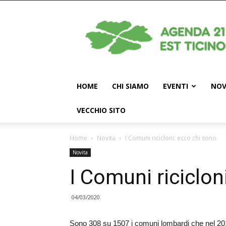
Agenda
21
Est
Ticino
HOME
CHI SIAMO
EVENTI
NOV
VECCHIO SITO
Home
Novita
I Comuni ricicloni: ecco chi sono
Novita
I Comuni riciclon
04/03/2020
Sono 308 su 1507 i comuni lombardi che nel 201