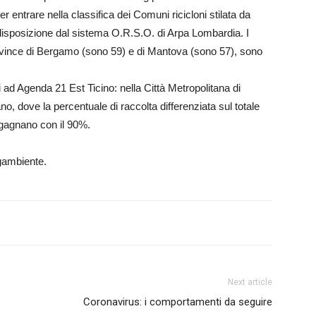
er entrare nella classifica dei Comuni ricicloni stilata da
disposizione dal sistema O.R.S.O. di Arpa Lombardia. I
ovince di Bergamo (sono 59) e di Mantova (sono 57), sono
i ad Agenda 21 Est Ticino: nella Città Metropolitana di
ano, dove la percentuale di raccolta differenziata sul totale
ugagnano con il 90%.
gambiente.
Next article
Coronavirus: i comportamenti da seguire