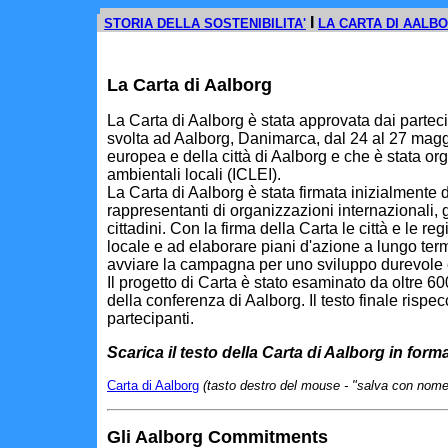
I
x
STORIA DELLA SOSTENIBILITA'
LA CARTA DI AALB
La Carta di Aalborg
La Carta di Aalborg è stata approvata dai partecip
svolta ad Aalborg, Danimarca, dal 24 al 27 magg
europea e della città di Aalborg e che è stata org
ambientali locali (ICLEI).
La Carta di Aalborg è stata firmata inizialmente
rappresentanti di organizzazioni internazionali, gov
cittadini. Con la firma della Carta le città e le 
locale e ad elaborare piani d'azione a lungo te
avviare la campagna per uno sviluppo durevole e
Il progetto di Carta è stato esaminato da oltre 60
della conferenza di Aalborg. Il testo finale rispe
partecipanti.
Scarica il testo della Carta di Aalborg in form
Carta di Aalborg
(tasto destro del mouse - "salva con nome
Gli Aalborg Commitments