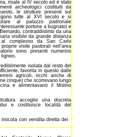
a, risale al IV secolo ed è stato
enti archeologici costituiti da
esto, le strutture presenti sul
lgono tutte al XVI secolo e si
icolare al palazzo padronale
interessante portone a bugnato) e
Bernardo, contraddistinto da una
aria visibile da grande distanza
e al complesso da
San Carlo
proprie visite pastorali nell'area
oratorio sono presenti numerosi
 ligneo.
ncredibilmente isolata dal resto del
ficiente, favorita in questo dalle
erreni agricoli, ricchi anche di
sione cinque) che scorrevano lungo
scina e alimentavano il Molino
truttura accoglie una discreta
dui e costituisce località del
risicola con vendita diretta dei