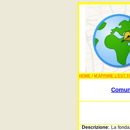
HOME
/
M'APPARE L'EST T
Comune
Descrizione:
La fonda