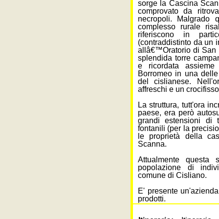
sorge la Cascina Scann
comprovato da ritrovam
necropoli. Malgrado qu
complesso rurale risa
riferiscono in part
(contraddistinto da un 
allâ€™Oratorio di San 
splendida torre campan
e ricordata assiem
Borromeo
in una delle 
del cislianese. Nell'
affreschi e un crocifisso
La struttura, tutt'ora i
paese, era però autosuf
grandi estensioni di t
fontanili (per la preci
le proprietà della ca
Scanna.
Attualmente questa s
popolazione di indivi
comune di Cisliano.
E' presente un'azienda 
prodotti.