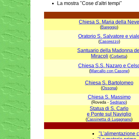
La mostra "Cose d'altri tempi"
Chiesa S. Maria della Nev
(
Bareggio
)
Oratorio S. Salvatore e vial
(
Casorezzo
)
Santuario della Madonna de
Miracoli
(
Corbetta
)
Chiesa S.S. Nazaro e Cels
(
Marcallo con Casone
)
Chiesa S. Bartolomeo
(
Ossona
)
Chiesa S. Massimo
(Roveda -
Sedriano
)
Statua di S. Carlo
e Ponte sul Naviglio
(
Cassinetta di Lugagnano
)
"
L'alimentazione c