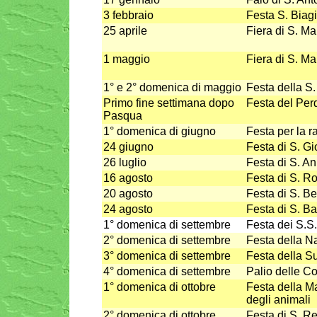
3 febbraio
Festa S. Biag
25 aprile
Fiera di S. Ma
1 maggio
Fiera di S. Ma
1° e 2° domenica di maggio
Festa della S
Primo fine settimana dopo
Festa del Pe
Pasqua
1° domenica di giugno
Festa per la ra
24 giugno
Festa di S. Gi
26 luglio
Festa di S. A
16 agosto
Festa di S. R
20 agosto
Festa di S. B
24 agosto
Festa di S. B
1° domenica di settembre
Festa dei S.S
2° domenica di settembre
Festa della Na
3° domenica di settembre
Festa della S
4° domenica di settembre
Palio delle C
1° domenica di ottobre
Festa della M
degli animali
2° domenica di ottobre
Festa di S. R