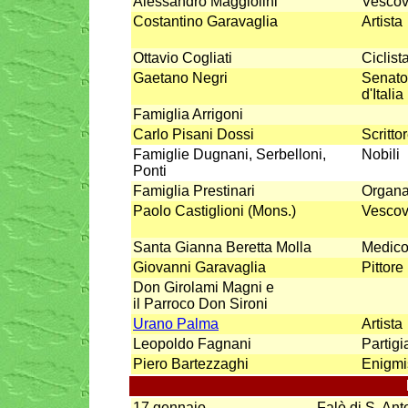
Alessandro Maggiolini
Vescov
Costantino Garavaglia
Artista
Ottavio Cogliati
Ciclist
Gaetano Negri
Senato
d'Italia
Famiglia Arrigoni
Carlo Pisani Dossi
Scrittor
Famiglie Dugnani, Serbelloni,
Nobili
Ponti
Famiglia Prestinari
Organa
Paolo Castiglioni (Mons.)
Vescov
Santa Gianna Beretta Molla
Medic
Giovanni Garavaglia
Pittore
Don Girolami Magni e
il Parroco Don Sironi
Urano Palma
Artista
Leopoldo Fagnani
Partig
Piero Bartezzaghi
Enigmi
17 gennaio
Falò di S. Ant