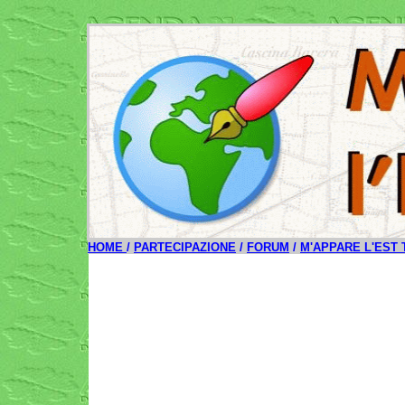
HOME
/
PARTECIPAZIONE
/
FORUM
/
M'APPARE L'EST 