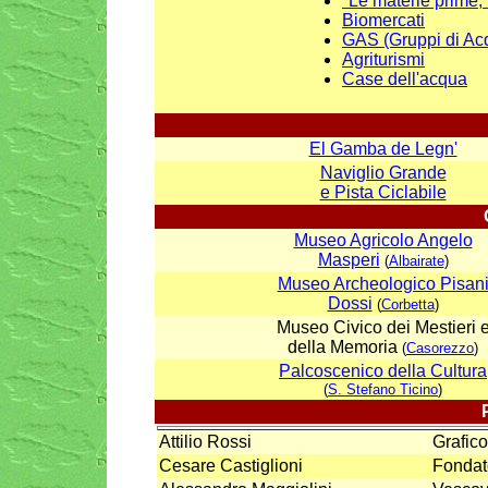
"
Le materie prime, l
Biomercati
GAS (Gruppi di Acq
Agriturismi
Case dell'acqua
El Gamba de Legn'
Naviglio Grande
e Pista Ciclabil
e
Museo Agricolo Angelo
Masperi
(
Albairate
)
Museo Archeologico Pisan
Dossi
(
Corbetta
)
Museo Civico dei Mestieri 
della Memoria
(
Casorezzo
)
Palcoscenico della Cultura
(
S. Stefano Ticino
)
Attilio Rossi
Grafico
Cesare Castiglioni
Fondat