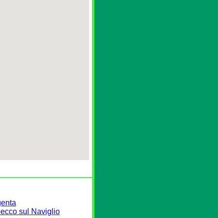
genta
becco sul Naviglio