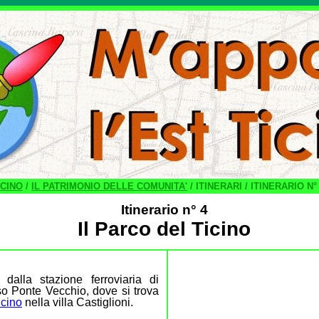
ICINO
/
IL PATRIMONIO DELLE COMUNITA'
/ ITINERARI / ITINERARIO N°
Itinerario n° 4
Il Parco del Ticino
 dalla stazione ferroviaria di
so Ponte Vecchio, dove si trova
icino
nella villa Castiglioni.