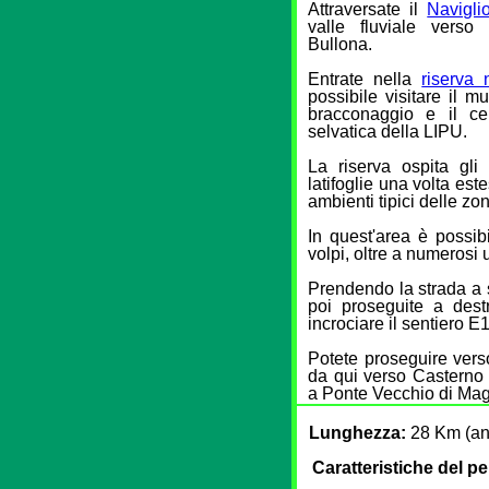
Attraversate il
Navigli
valle fluviale verso
Bullona.
Entrate nella
riserva 
possibile visitare il m
bracconaggio e il ce
selvatica della LIPU.
La riserva ospita gli 
latifoglie una volta es
ambienti tipici delle zo
In quest'area è possibi
volpi, oltre a numerosi u
Prendendo la strada a si
poi proseguite a dest
incrociare il sentiero E
Potete proseguire verso
da qui verso Casterno 
a Ponte Vecchio di Mage
Lunghezza:
28 Km (and
Caratteristiche del p