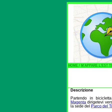
HOME
/
M'APPARE L'EST T
Descrizione
Partendo in bicicletta
Magenta
dirigetevi ver
la sede del
Parco del T