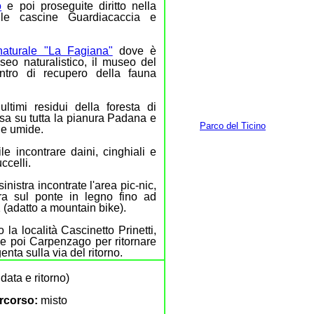
o
e poi proseguite diritto nella
 le cascine Guardiacaccia e
naturale "La Fagiana"
dove è
useo naturalistico, il museo del
ntro di recupero della fauna
ultimi residui della foresta di
tesa su tutta la pianura Padana e
Parco del Ticino
ne umide.
le incontrare daini, cinghiali e
ccelli.
nistra incontrate l'area pic-nic,
ra sul ponte in legno fino ad
1 (adatto a mountain bike).
 la località Cascinetto Prinetti,
e poi Carpenzago per ritornare
nta sulla via del ritorno.
ata e ritorno)
ercorso:
misto