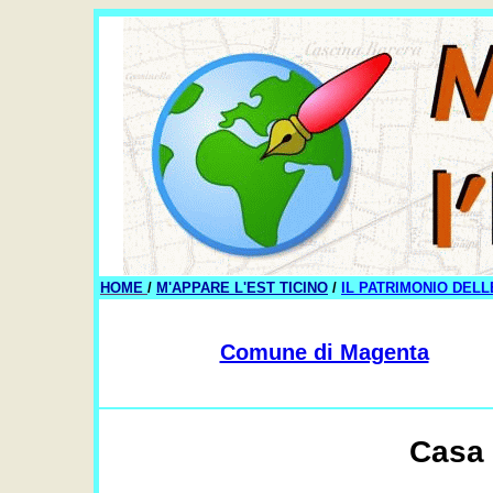
HOME
/
M'APPARE L'EST TICINO
/
IL PATRIMONIO DELL
Comune di Magenta
Casa