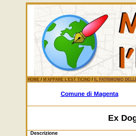
HOME
/
M'APPARE L'EST TICINO
/
IL PATRIMONIO DELL
Comune di
Magenta
Ex Dog
Descrizione