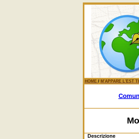
HOME
/
M'APPARE L'EST T
Comun
Mon
Descrizione