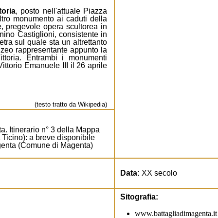
toria
, posto nell'attuale Piazza
altro monumento ai caduti della
, pregevole opera scultorea in
nino Castiglioni, consistente in
tra sul quale sta un altrettanto
zeo rappresentante appunto la
Vittoria. Entrambi i monumenti
Vittorio Emanuele III
il 26 aprile
(testo tratto da Wikipedia)
a. Itinerario n° 3 della Mappa
 Ticino):
a breve disponibile
agenta (Comune di Magenta)
Data:
XX secolo
Sitografia:
www.battagliadimagenta.it