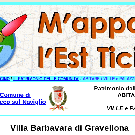
ICINO
/
IL PATRIMONIO DELLE COMUNITA'
/ ABITARE / VILLE e PALAZZ
Patrimonio del
Comune di
ABIT
co sul Naviglio
VILLE e P
Villa Barbavara di Gravellona