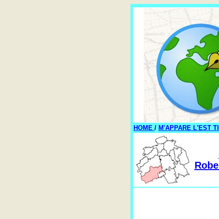
HOME
/
M'APPARE L'EST T
Robec