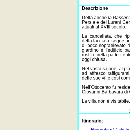
Descrizione
Detta anche
la Bassan
Persia e dei Lurani Cer
attuali al XVIII secolo.
La cancellata, che rip
della facciata, segue 
di poco sopraelevato r
giardino è l'edificio p
rustici: nella parte cent
oggi chiusa.
Nel vasto salone, al pia
ad affresco raffiguran
delle sue ville così co
Nell'Ottocento fu resi
Giovanni Barbavara di 
La villa non è visitabile.
Itinerario: