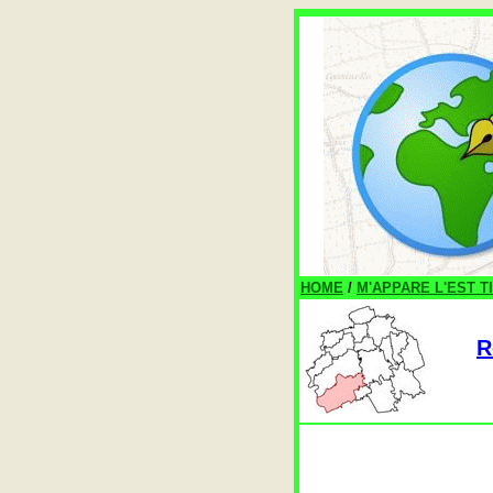
HOME
/
M'APPARE L'EST T
R