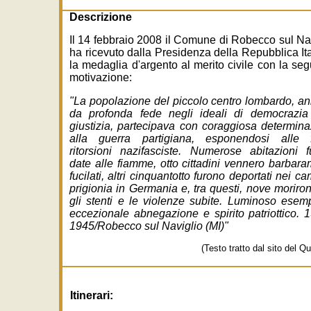
Descrizione
Il 14 febbraio 2008 il Comune di Robecco sul Na
ha ricevuto dalla Presidenza della Repubblica It
la medaglia d'argento al merito civile con la se
motivazione:
"La popolazione del piccolo centro lombardo, a
da profonda fede negli ideali di democrazia
giustizia, partecipava con coraggiosa determin
alla guerra partigiana, esponendosi alle f
ritorsioni nazifasciste. Numerose abitazioni 
date alle fiamme, otto cittadini vennero barbar
fucilati, altri cinquantotto furono deportati nei ca
prigionia in Germania e, tra questi, nove moriro
gli stenti e le violenze subite. Luminoso esem
eccezionale abnegazione e spirito patriottico. 
1945/Robecco sul Naviglio (MI)"
(Testo tratto dal sito del Qu
Itinerari: