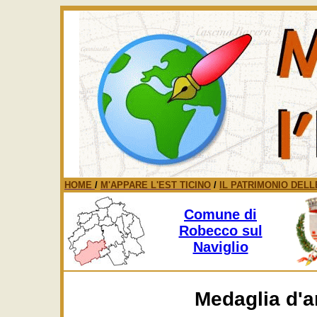
HOME
/
M'APPARE L'EST TICINO
/
IL PATRIMONIO DELL
Comune di
Robecco sul
Naviglio
Medaglia d'ar