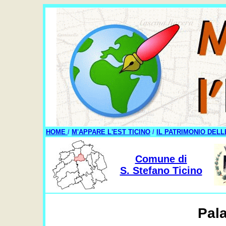
HOME
/
M'APPARE L'EST TICINO
/
IL PATRIMONIO DELL
Comune di
S. Stefano Ticino
Pala