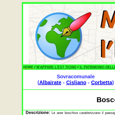
HOME
/
M'APPARE L'EST TICINO
/
IL PATRIMONIO DELL
Sovracomunale
(
Albairate
-
Cisliano
-
Corbetta
)
Bosco
Descrizione:
Le aree boschive caratterizzano il paesa