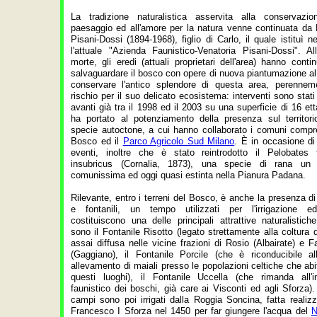
La tradizione naturalistica asservita alla conservazio
paesaggio ed all'amore per la natura venne continuata da
Pisani-Dossi (1894-1968), figlio di Carlo, il quale istituì n
l'attuale "Azienda Faunistico-Venatoria Pisani-Dossi". A
morte, gli eredi (attuali proprietari dell'area) hanno conti
salvaguardare il bosco con opere di nuova piantumazione al 
conservare l'antico splendore di questa area, perennem
rischio per il suo delicato ecosistema: interventi sono stati 
avanti già tra il 1998 ed il 2003 su una superficie di 16 ett
ha portato al potenziamento della presenza sul territori
specie autoctone, a cui hanno collaborato i comuni compr
Bosco ed il
Parco Agricolo Sud Milano
. È in occasione di
eventi, inoltre che è stato reintrodotto il Pelobates 
insubricus (Cornalia, 1873), una specie di rana un
comunissima ed oggi quasi estinta nella Pianura Padana.
Rilevante, entro i terreni del Bosco, è anche la presenza d
e fontanili, un tempo utilizzati per l'irrigazione e
costituiscono una delle principali attrattive naturalistich
sono il Fontanile Risotto (legato strettamente alla coltura d
assai diffusa nelle vicine frazioni di Rosio (Albairate) e 
(Gaggiano), il Fontanile Porcile (che è riconducibile all
allevamento di maiali presso le popolazioni celtiche che ab
questi luoghi), il Fontanile Uccella (che rimanda all'
faunistico dei boschi, già care ai Visconti ed agli Sforza).
campi sono poi irrigati dalla Roggia Soncina, fatta realiz
Francesco I Sforza
nel 1450 per far giungere l'acqua del
N