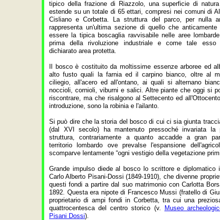
tipico della frazione di Riazzolo, una superficie di natur
estende su un totale di 65 ettari, compresi nei comuni di Al
Cisliano e Corbetta. La struttura del parco, per nulla ar
rappresenta un'ultima sezione di quello che anticamente
essere la tipica boscaglia ravvisabile nelle aree lombard
prima della rivoluzione industriale e come tale esso
dichiarato area protetta.
Il bosco è costituito da moltissime essenze arboree ed al
alto fusto quali la
farnia
ed il
carpino bianco
, oltre al m
ciliegio
, all'
acero
ed all'ontano, ai quali si alternano
bianc
noccioli, cornioli,
viburni
e salici. Altre piante che oggi si 
riscontrare, ma che risalgono al Settecento ed all'Ottocen
introduzione, sono la
robinia
e l'ailanto.
Si può dire che la storia del bosco di cui ci sia giunta tracci
(dal XVI secolo) ha mantenuto pressoché invariata la p
struttura, contrariamente a quanto accadde a gran par
territorio lombardo ove prevalse l'espansione dell'agrico
scomparve lentamente “ogni vestigio della vegetazione primi
Grande impulso diede al bosco lo scrittore e diplomatico i
Carlo Alberto Pisani-Dossi (1849-1910), che divenne propriet
questi fondi a partire dal suo matrimonio con Carlotta Bors
1892. Questa era nipote di Francesco Mussi (fratello di Gi
proprietario di ampi fondi in Corbetta, tra cui una prezio
quattrocentesca del centro storico (v.
Museo archeologic
Pisani Dossi
).