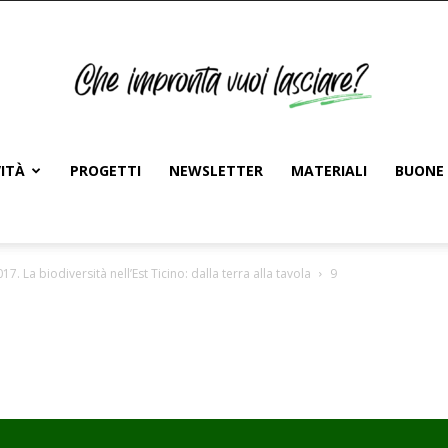
ITÀ
PROGETTI
NEWSLETTER
MATERIALI
BUONE 
 La biodiversità nell’Est Ticino: dalla terra alla tavola
9