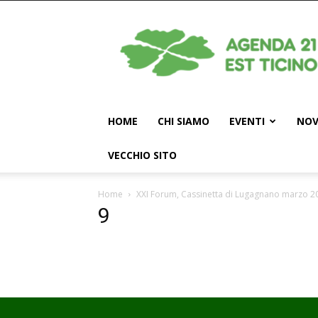
Agenda
21
Est
Ticino
HOME
CHI SIAMO
EVENTI
NOV
VECCHIO SITO
Home
XXI Forum, Cassinetta di Lugagnano marzo 2017.
9