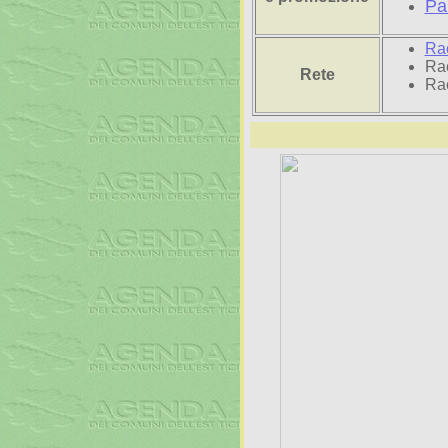
Pa
Ra
Rac
Rete
Rac