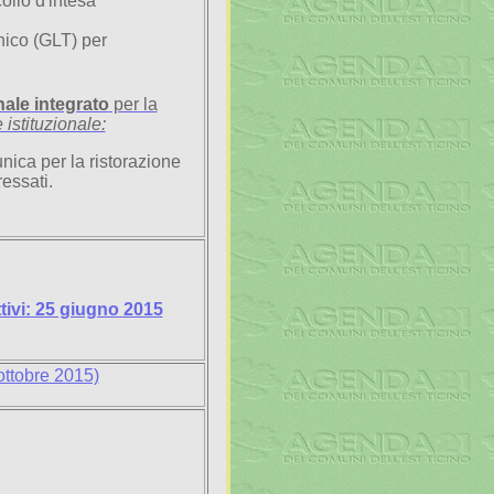
ollo d'intesa
nico (GLT) per
nale integrato
per la
 istituzionale:
ica per la ristorazione
essati.
ttivi: 25 giugno 2015
ttobre 2015)