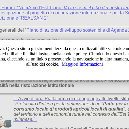
 Forum: “NutriAmo l’Est Ticino:
Va in scena il cibo del nostro terr
tecipazione al progetto di cooperazione internazionale per la 
trizionale “REALSAN 2”
 generali del
“Piano di azione di sviluppo sostenibile di Agenda 
mozione del consumo critico
ela e promozione della produzione locale
a: Questo sito o gli strumenti terzi da questo utilizzati utilizza cookie n
ed utili alle finalità illustrate nella cookie policy. Chiudendo questo ba
 specifici del
“Piano di azione per la promozione del sistema a
na, cliccando su un link o proseguendo la navigazione in altra maniera
Ticino”:
all’uso dei cookie.
Maggiori Informazioni
inizione di una serie di azioni da proporre agli altri livelli istituz
ttaforma di dialogo
solidamento di una regia delle politiche comunali:
Promozione 
lità nella ristorazione istituzionale
1. Avvio di una
Piattaforma di dialogo
agli altri livelli Istit
"Protocollo d'intesa per la definizione di un “
Patto per la
consumo locale di prodotti agricoli locali di qualità”,
e
del territorio e dell'economia rurale nel contesto dell'Est
milanese.
" :