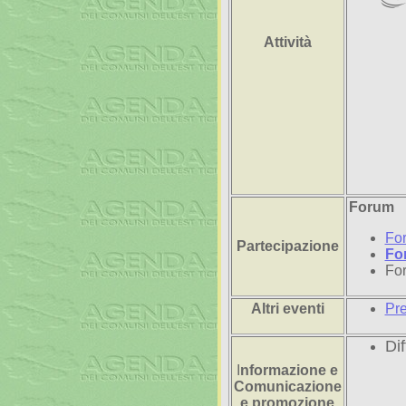
Attività
Forum
For
Partecipazione
Fo
For
Altri eventi
Pre
Dif
I
nformazione e
Comunicazione
e promozione