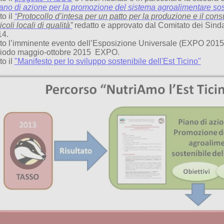
ano di azione per la promozione del sistema agroalimentare sost
to il
“
Protocollo d’intesa per un patto per la produzione e il cons
icoli locali di qualità”
redatto e approvato dal Comitato dei Sind
14.
to l’imminente evento dell’Esposizione Universale (EXPO 2015) 
iodo maggio-ottobre 2015
EXPO.
to il
"Manifesto per lo sviluppo sostenibile dell'Est Ticino"