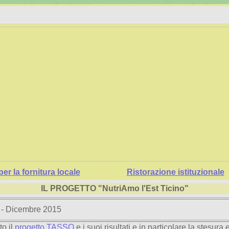
per la fornitura locale
Ristorazione istituzionale
IL PROGETTO "NutriAmo l'Est Ticino"
 - Dicembre 2015
to il
progetto TASSO
e i suoi risultati e in particolare la stesura