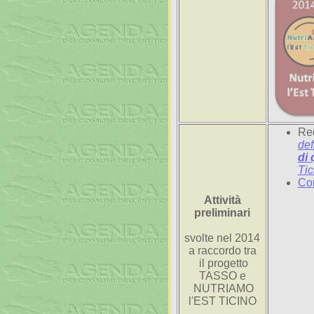
Re
def
di 
Tic
Co
Attività
preliminari
svolte nel 2014
a raccordo tra
il progetto
TASSO e
NUTRIAMO
l'EST TICINO