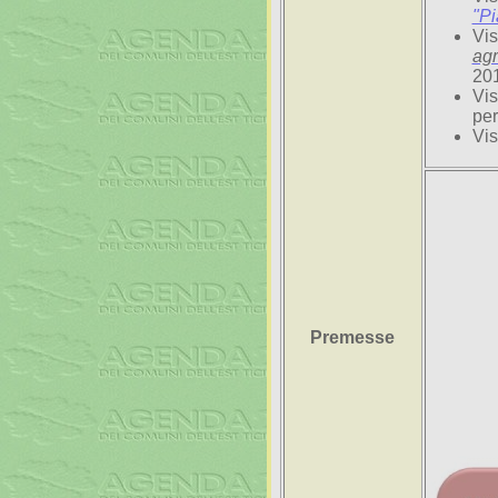
"Pi
Vis
agr
20
Vis
per
Vis
Premesse