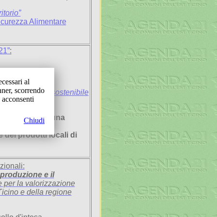
itorio”
Sicurezza Alimentare
21”
:
ecessari al
nner, scorrendo
groalimentare sostenibile
, acconsenti
ionali:
Avvio di una
Chiudi
dei prodotti locali di
uzionali:
 produzione e il
 per la valorizzazione
 Ticino e della regione