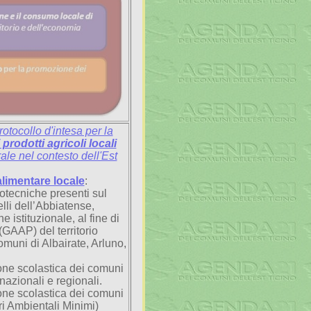
rotocollo d'intesa per la
prodotti agricoli locali
rale nel contesto dell'Est
oalimentare locale
:
ootecniche presenti sul
elli dell’Abbiatense,
e istituzionale, al fine di
GAAP) del territorio
omuni di Albairate, Arluno,
ione scolastica dei comuni
nazionali e regionali.
ione scolastica dei comuni
ri Ambientali Minimi)