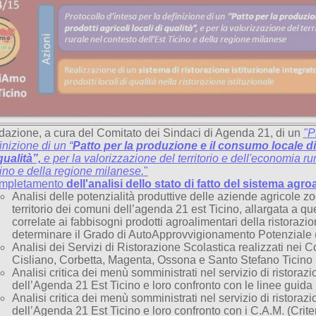
dazione,
a cura del Comitato dei Sindaci di Agenda 21, di un
"P
inizione di un “
Patto per la produzione e il consumo locale di 
qualità”,
e per la valorizzazione del territorio e dell'economia ru
ino e della regione milanese.
"
mpletamento
dell'analisi dello stato di fatto del sistema agr
Analisi delle potenzialità produttive delle aziende agricole z
territorio dei comuni dell’agenda 21 est Ticino, allargata a qu
correlate ai fabbisogni prodotti agroalimentari della ristorazion
determinare il Grado di AutoApprovvigionamento Potenziale (
Analisi dei Servizi di Ristorazione Scolastica realizzati nei C
Cisliano, Corbetta, Magenta, Ossona e Santo Stefano Ticino
Analisi critica dei menù somministrati nel servizio di ristoraz
dell’Agenda 21 Est Ticino e loro confronto con le linee guida 
Analisi critica dei menù somministrati nel servizio di ristoraz
dell’Agenda 21 Est Ticino e loro confronto con i C.A.M. (Crite