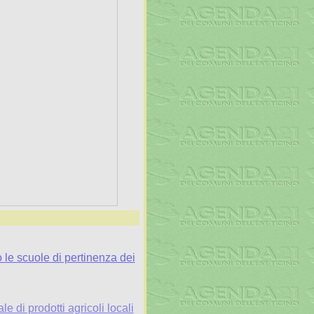
o le scuole di pertinenza dei
e di prodotti agricoli locali