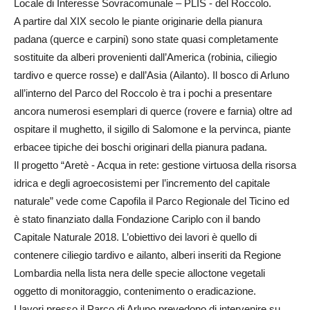
Locale di Interesse Sovracomunale – PLIS - del Roccolo.
A partire dal XIX secolo le piante originarie della pianura
padana (querce e carpini) sono state quasi completamente
sostituite da alberi provenienti dall’America (robinia, ciliegio
tardivo e querce rosse) e dall’Asia (Ailanto). Il bosco di Arluno
all’interno del Parco del Roccolo è tra i pochi a presentare
ancora numerosi esemplari di querce (rovere e farnia) oltre ad
ospitare il mughetto, il sigillo di Salomone e la pervinca, piante
erbacee tipiche dei boschi originari della pianura padana.
Il progetto “Aretè - Acqua in rete: gestione virtuosa della risorsa
idrica e degli agroecosistemi per l’incremento del capitale
naturale” vede come Capofila il Parco Regionale del Ticino ed
è stato finanziato dalla Fondazione Cariplo con il bando
Capitale Naturale 2018. L’obiettivo dei lavori è quello di
contenere ciliegio tardivo e ailanto, alberi inseriti da Regione
Lombardia nella lista nera delle specie alloctone vegetali
oggetto di monitoraggio, contenimento o eradicazione.
I lavori presso il Parco di Arluno prevedono di intervenire su